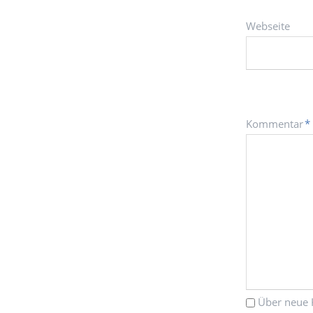
Webseite
Pflichtfeld
Kommentar
*
Über neue 