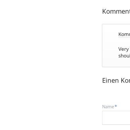
Komment
Komm
Very 
shou
Einen Ko
Pflichtfeld
Name
*