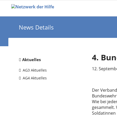
News Details
4. Bu
Navigation
Aktuelles
überspringen
12. Septemb
AG3 Aktuelles
AG4 Aktuelles
Der Verband 
Bundeswehrf
Wie bei jede
gesammelt. W
Soldatinnen