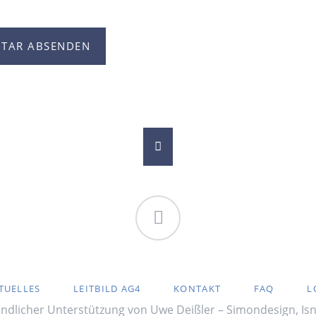
TAR ABSENDEN
Facebook
TION
TUELLES
LEITBILD AG4
KONTAKT
FAQ
L
RINGEN
ndlicher Unterstützung von Uwe Deißler – Simondesign, Is