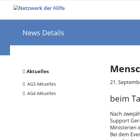
News Details
Mensch
Navigation
Aktuelles
überspringen
21. Septemb
AG3 Aktuelles
AG4 Aktuelles
beim Ta
Nach zweijäh
Support Germ
Ministerien i
Bei dem Even