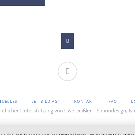
Facebook
TION
TUELLES
LEITBILD AG4
KONTAKT
FAQ
L
RINGEN
ndlicher Unterstützung von Uwe Deißler – Simondesign, Is