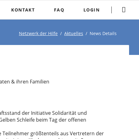
Navigation
überspringen
KONTAKT
FAQ
LOGIN
Netzwerk der Hilfe
Aktuelles
News Details
daten & ihren Familien
stand der Initiative Solidarität und
Gelben Schleife beim Tag der offenen
e Teilnehmer größtenteils aus Vertretern der