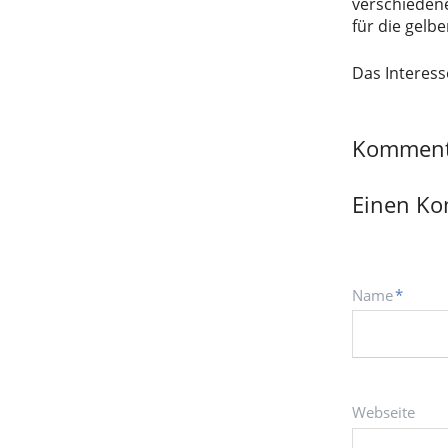
verschieden
für die gelb
Das Interes
Komment
Einen Ko
Pflichtfeld
Name
*
Webseite