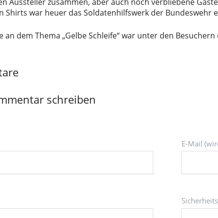
en Aussteller zusammen, aber auch noch verbliebene Gäste
en Shirts war heuer das Soldatenhilfswerk der Bundeswehr e.
se an dem Thema „Gelbe Schleife“ war unter den Besuchern
are
mmentar schreiben
Pflichtfeld
E-Mail (wir
Pflichtfeld
Sicherheit