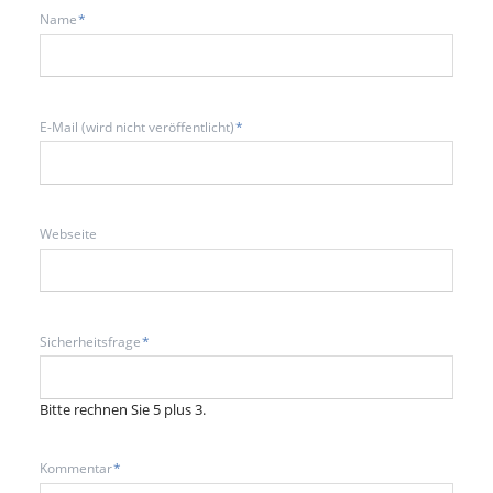
Pflichtfeld
Name
*
Pflichtfeld
E-Mail (wird nicht veröffentlicht)
*
Webseite
Pflichtfeld
Sicherheitsfrage
*
Bitte rechnen Sie 5 plus 3.
Pflichtfeld
Kommentar
*