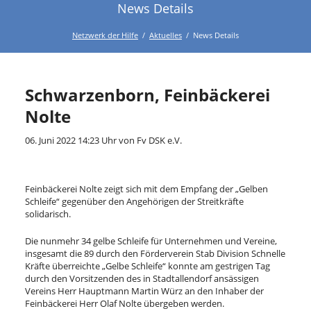
News Details
Twitter
LinkedIn
Google+
Facebook
RSS-
Feed
Netzwerk der Hilfe
Aktuelles
News Details
Schwarzenborn, Feinbäckerei
Nolte
06. Juni 2022 14:23 Uhr
von Fv DSK e.V.
Feinbäckerei Nolte zeigt sich mit dem Empfang der „Gelben
Schleife“ gegenüber den Angehörigen der Streitkräfte
solidarisch.
Die nunmehr 34 gelbe Schleife für Unternehmen und Vereine,
insgesamt die 89 durch den Förderverein Stab Division Schnelle
Kräfte überreichte „Gelbe Schleife“ konnte am gestrigen Tag
durch den Vorsitzenden des in Stadtallendorf ansässigen
Vereins Herr Hauptmann Martin Würz an den Inhaber der
Feinbäckerei Herr Olaf Nolte übergeben werden.